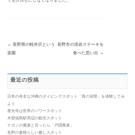
投稿ナビゲーション
←
長野県の軽井沢という
長野市の溶岩ステーキを
楽園
食べた思い出
→
最近の投稿
日本の有名な沖縄のダイビングスポット「青の洞窟」を体験してみ
よう
善光寺は世界のパワースポット
木曽福島駅周辺の観光スポット
ナガノの蕎麦と言ったら「戸隠蕎麦」
長野の素晴らしい癒しスポット